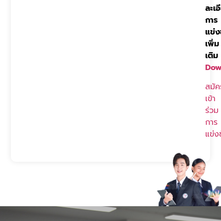
ละเอ
การ
แข่ง
เพิ่ม
เติม
Dow
สมัค
เข้า
ร่วม
การ
แข่ง