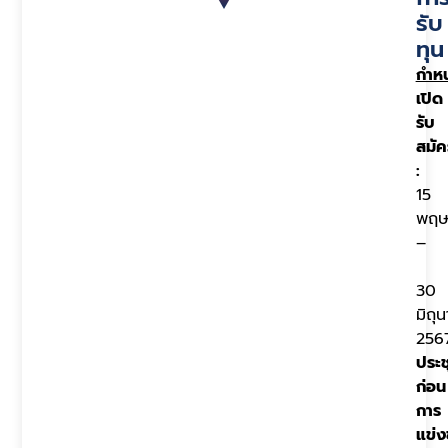
รับ
ทุน
กำห
เปิด
รับ
สมัค
:
15
พฤษ
–
30
มิถุ
256
ประช
ก่อน
การ
แข่ง