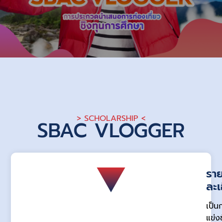
> SCHOLARSHIP <
SBAC VLOGGER
รา
ละเ
เป็น
แข่ง