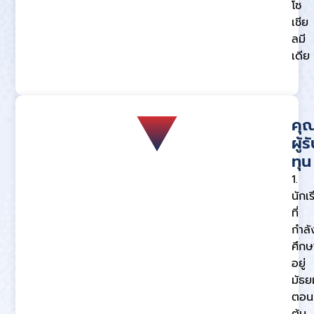
โซ
เชีย
ลมี
เดีย
คุณ
ผู้ร
ทุน
1.
นักเ
ที่
กำลั
ศึกษ
อยู่
มัธย
ตอน