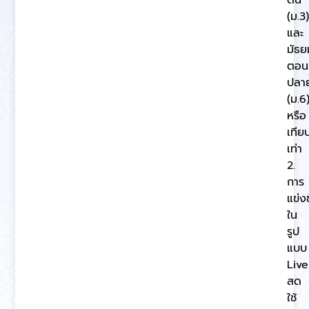
ต้น
(ม.3)
และ
มัธย
ตอน
ปลา
(ม.6
หรือ
เทีย
เท่า
2.
การ
แข่ง
ใน
รูป
แบบ
Live
สด
ใช้