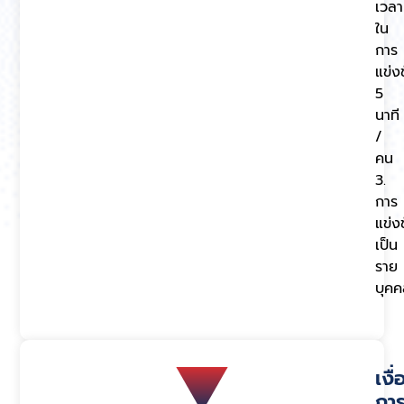
เวลา
ใน
การ
แข่ง
5
นาที
/
คน
3.
การ
แข่ง
เป็น
ราย
บุคค
เงื
กา