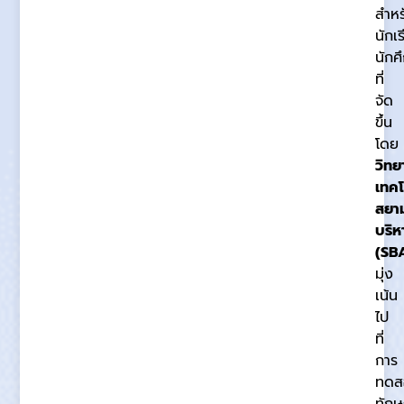
สำหร
นักเ
นักศ
ที่
จัด
ขึ้น
โดย
วิทย
เทคโ
สยา
บริห
(SB
มุ่ง
เน้น
ไป
ที่
การ
ทดส
ทักษ