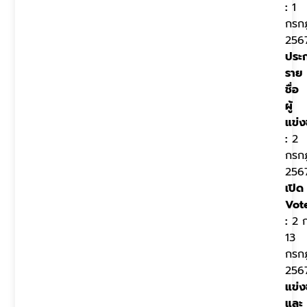
:
1
กรก
256
ประ
ราย
ชื่อ
ผู้
แข่ง
:
2
กรก
256
เปิด
Vot
:
2 ก
13
กรก
256
แข่ง
และ