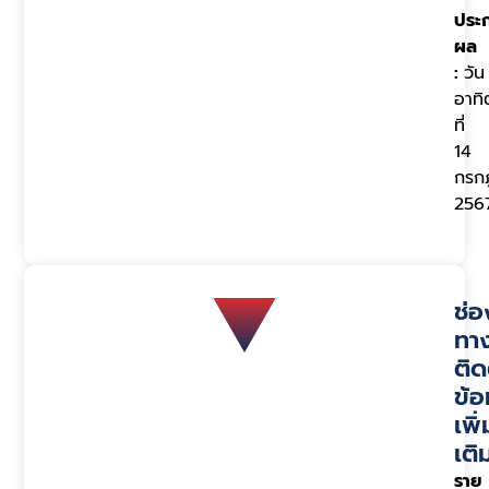
ประ
ผล
:
วัน
อาทิ
ที่
14
กรก
256
ช่อ
ทา
ติด
ข้อ
เพิ่
เติ
ราย