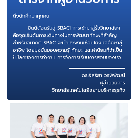
ถึงนักศึกษาทุกคน
ยินดีต้อนรับสู่ SBAC! การเข้ามาสู่รั้ววิทยาลัยฯ
คือจุดเริ่มต้นการเดินทางในการพัฒนาทักษะที่สำคัญ
สำหรับอนาคต SBAC จะเป็นสะพานเชื่อมโยงนักศึกษาสู่
อาชีพ โดยมุ่งมั่นมอบความรู้ ทักษะ และค่านิยมที่จำเป็น
ในโลกของการทำงาน การจัดการเรียนการสอนของเรา
เน้นไปที่การเรียนรู้แบบโครงการ มีการ ผสมผสานการใช้
เทคโนโลยีดิจิทัล เน้นการปฏิบัติในห้องปฏิบัติการที่ทัน
ดร.อิสริยา วรพิพัฒน์
สมัย เตรียมพร้อมสำหรับการทำงานจริง นอกจากนี้
ผู้อำนวยการ
SBACยังให้ความสำคัญกับการกล่อมเกลาและพัฒนา
วิทยาลัยเทคโนโลยีสยามบริหารธุรกิจ
คุณธรรม-จริยธรรมของผู้เรียน เน้นแนวคิดการพัฒนา
อย่างยั่งยืน เพื่อให้นักศึกษา SBAC เป็นพลเมืองโลกที่
สามารถประกอบอาชีพ และมีคุณภาพชีวิตที่ดี
นอกเหนือจากการเรียนแล้ว SBAC ใส่ใจกับการ
สร้างบรรยากาศแห่งความสุข สนุกสนาน มีกิจกรรมให้
นักศึกษาได้ผ่อนคลาย ทั้งด้านดนตรี กีฬา และกิจกรรม