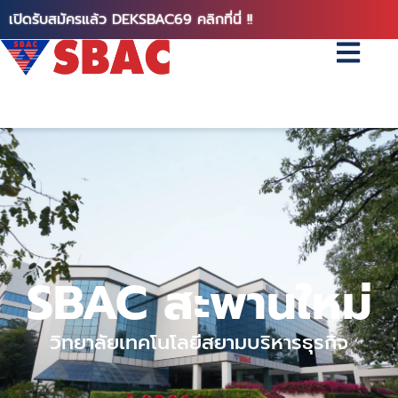
เปิดรับสมัครแล้ว DEKSBAC69 คลิกที่นี่ !!
SBAC สะพานใหม่
วิทยาลัยเทคโนโลยีสยามบริหารธุรกิจ