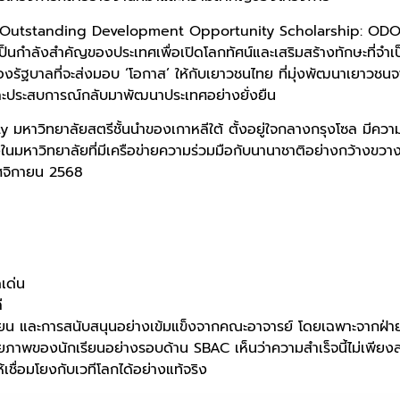
 (Outstanding Development Opportunity Scholarship: ODOS
่เป็นกำลังสำคัญของประเทศเพื่อเปิดโลกทัศน์และเสริมสร้างทักษะที
งรัฐบาลที่จะส่งมอบ ‘โอกาส’ ให้กับเยาวชนไทย ที่มุ่งพัฒนาเยาวชนจา
้และประสบการณ์กลับมาพัฒนาประเทศอย่างยั่งยืน
วิทยาลัยสตรีชั้นนำของเกาหลีใต้ ตั้งอยู่ใจกลางกรุงโซล มีควา
ในมหาวิทยาลัยที่มีเครือข่ายความร่วมมือกับนานาชาติอย่างกว้างขวา
พฤศจิกายน 2568
เด่น
ลี
ักเรียน และการสนับสนุนอย่างเข้มแข็งจากคณะอาจารย์ โดยเฉพาะจากฝ
กยภาพของนักเรียนอย่างรอบด้าน SBAC เห็นว่าความสำเร็จนี้ไม่เพียง
ื่อมโยงกับเวทีโลกได้อย่างแท้จริง