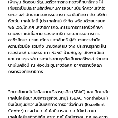
เพิ่มพูน ชิดชอบ รัฐมนตรีว่าการกระทรวงศึกษาธิการ ให้
เกียรติเป็นประธานสักขีพยานการลงนามบันทึกความเข้าใจ
ระหว่างสำนักงานคณะกรรมการการอาชีวศึกษา กับ บริษัท
หัวเว่ย เทคโนโลยี่ (ประเทศไทย) จำกัด พร้อมด้วยนายยศ
พล เวณุโกเศศ เลขาธิการคณะกรรมการการอาชีวศึกษา
นายสง่า แต่เชื้อสาย รองเลขาธิการคณะกรรมการการ
อาชีวศึกษา นายธนภัทร แสงจันทร์ ผู้อำนวยการสำนัก
ความร่วมมือ รวมทั้ง นายวิลเลี่ยม จาง ประธานธุรกิจเอ็น
เตอร์ไพรส์ นายสรง เทา หัวหน้าฝ่ายสัญญาเชิงพาณิชย์
และนายบรูซ ฟาน รองประธานธุรกิจเอ็นเตอร์ไพรส์ ร่วมลง
นามในครั้งนี้ ณ ห้องประชุมราชวัลลภ อาคารราชวัลลภ
กระทรวงศึกษาธิการ
วิทยาลัยเทคโนโลยีสยามบริหารธุรกิจ (SBAC) และ วิทยาลัย
เทคโนโลยีสยามบริหารธุรกิจนนทบุรี (SBAC Nonthaburi)
ซึ่งเป็นศูนย์ความเป็นเลิศทางการอาชีวศึกษา (Excellent
Center) ทางด้านเทคโนโลยีสารสนเทศ ได้แก่ สาขา
เทคโนโลยีธุรกิจดิจิทัล สาขาเทคโนโลยีสารสนเทศ และสาขา