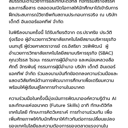
สมรรถนะด้านวิชาการและทักษะดิจิทัล กิจกรรมสร้างสรรค์
และการสื่อสาร ตลอดจนเปิดโอกาสให้นักศึกษาได้เข้ารับการ
ฝึกประสบการณ์วิชาชีพกับสถานประกอบการจริง ณ บริษัท
เด็กดี อินเตอร์แอคทีฟ จำกัด
ในพิธีลงนามครั้งนี้ ได้รับเกียรติจาก ดร.ปราศรัย ประวัติ
รุ่งเรือง ผู้อำนวยการวิทยาลัยเทคโนโลยีสยามบริหารธุรกิจ
นนทบุรี ผู้ช่วยศาสตราจารย์ ดร.อิสริยา วรพิพัฒน์ ผู้
อำนวยการวิทยาลัยเทคโนโลยีสยามบริหารธุรกิจ (SBAC)
คุณวโรรส โรจนะ กรรมการผู้มีอำนาจ และหม่อมหลวงลือ
ศักดิ์ จักรพันธุ์ กรรมการผู้มีอำนาจ บริษัท เด็กดี อินเตอร์
แอคทีฟ จำกัด ร่วมลงนามบันทึกข้อตกลงความร่วมมือและ
แสดงวิสัยทัศน์ด้านการพัฒนาการศึกษาเพื่อเตรียมความ
พร้อมให้ผู้เรียนสู่โลกการทำงานในอนาคต
ความร่วมมือในครั้งนี้มุ่งเน้นการพัฒนาองค์ความรู้ด้าน AI
และทักษะแห่งอนาคต (Future Skills) อาทิ ทักษะดิจิทัล
เทคโนโลยี ทักษะการคิดวิเคราะห์ การทำงานร่วมกัน เพื่อ
เพิ่มศักยภาพให้กับนักศึกษาให้ก้าวทันต่อการเปลี่ยนแปลง
ของเทคโนโลยีและความต้องการของตลาดแรงงานใน