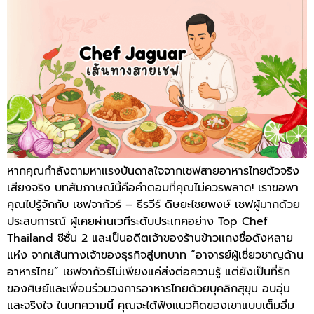
หากคุณกำลังตามหาแรงบันดาลใจจากเชฟสายอาหารไทยตัวจริง
เสียงจริง บทสัมภาษณ์นี้คือคำตอบที่คุณไม่ควรพลาด! เราขอพา
คุณไปรู้จักกับ เชฟจากัวร์ – ธีรวีร์ ดิษยะไชยพงษ์ เชฟผู้มากด้วย
ประสบการณ์ ผู้เคยผ่านเวทีระดับประเทศอย่าง Top Chef
Thailand ซีซั่น 2 และเป็นอดีตเจ้าของร้านข้าวแกงชื่อดังหลาย
แห่ง จากเส้นทางเจ้าของธุรกิจสู่บทบาท “อาจารย์ผู้เชี่ยวชาญด้าน
อาหารไทย” เชฟจากัวร์ไม่เพียงแค่ส่งต่อความรู้ แต่ยังเป็นที่รัก
ของศิษย์และเพื่อนร่วมวงการอาหารไทยด้วยบุคลิกสุขุม อบอุ่น
และจริงใจ ในบทความนี้ คุณจะได้ฟังแนวคิดของเขาแบบเต็มอิ่ม