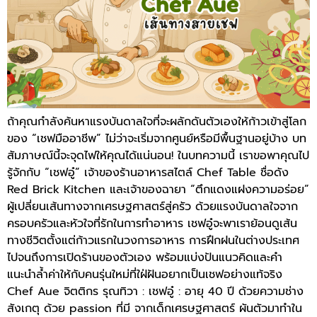
ถ้าคุณกำลังค้นหาแรงบันดาลใจที่จะผลักดันตัวเองให้ก้าวเข้าสู่โลก
ของ “เชฟมืออาชีพ” ไม่ว่าจะเริ่มจากศูนย์หรือมีพื้นฐานอยู่บ้าง บท
สัมภาษณ์นี้จะจุดไฟให้คุณได้แน่นอน! ในบทความนี้ เราขอพาคุณไป
รู้จักกับ “เชฟอู๋” เจ้าของร้านอาหารสไตล์ Chef Table ชื่อดัง
Red Brick Kitchen และเจ้าของฉายา “ตึกแดงแฝงความอร่อย”
ผู้เปลี่ยนเส้นทางจากเศรษฐศาสตร์สู่ครัว ด้วยแรงบันดาลใจจาก
ครอบครัวและหัวใจที่รักในการทำอาหาร เชฟอู๋จะพาเราย้อนดูเส้น
ทางชีวิตตั้งแต่ก้าวแรกในวงการอาหาร การฝึกฝนในต่างประเทศ
ไปจนถึงการเปิดร้านของตัวเอง พร้อมแบ่งปันแนวคิดและคำ
แนะนำล้ำค่าให้กับคนรุ่นใหม่ที่ใฝ่ฝันอยากเป็นเชฟอย่างแท้จริง
Chef Aue จิตติกร รุณทิวา : เชฟอู๋ : อายุ 40 ปี ด้วยความช่าง
สังเกตุ ด้วย passion ที่มี จากเด็กเศรษฐศาสตร์ ผันตัวมาทำใน