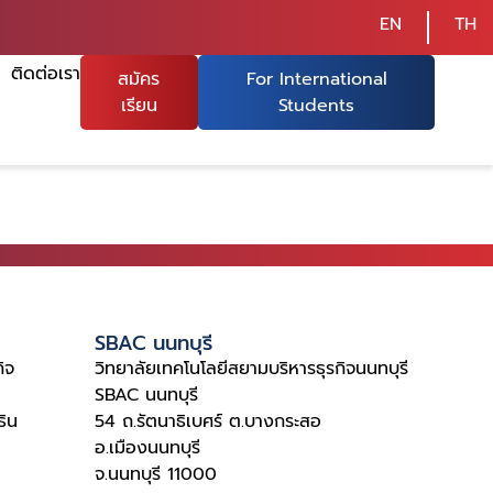
EN
TH
ติดต่อเรา
สมัคร
For International
เรียน
Students
SBAC นนทบุรี
ิจ
วิทยาลัยเทคโนโลยีสยามบริหารธุรกิจนนทบุรี
SBAC นนทบุรี
ิน
54 ถ.รัตนาธิเบศร์ ต.บางกระสอ
อ.เมืองนนทบุรี
จ.นนทบุรี 11000